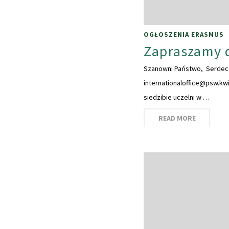
OGŁOSZENIA ERASMUS
Zapraszamy d
Szanowni Państwo, Serdecz
internationaloffice@psw.kw
siedzibie uczelni w …
READ MORE